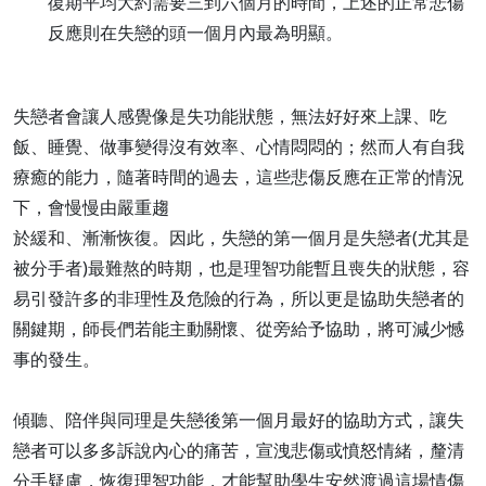
復期平均大約需要三到六個月的時間，上述的正常悲傷
反應則在失戀的頭一個月內最為明顯。
失戀者會讓人感覺像是失功能狀態，無法好好來上課、吃
飯、睡覺、做事變得沒有效率、心情悶悶的；然而人有自我
療癒的能力，隨著時間的過去，這些悲傷反應在正常的情況
下，會慢慢由嚴重趨
於緩和、漸漸恢復。因此，失戀的第一個月是失戀者(尤其是
被分手者)最難熬的時期，也是理智功能暫且喪失的狀態，容
易引發許多的非理性及危險的行為，所以更是協助失戀者的
關鍵期，師長們若能主動關懷、從旁給予協助，將可減少憾
事的發生。
傾聽、陪伴與同理是失戀後第一個月最好的協助方式，讓失
戀者可以多多訴說內心的痛苦，宣洩悲傷或憤怒情緒，釐清
分手疑慮，恢復理智功能，才能幫助學生安然渡過這場情傷