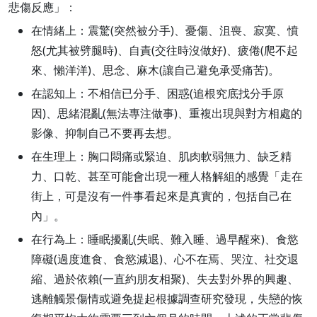
悲傷反應」：
在情緒上：震驚(突然被分手)、憂傷、沮喪、寂寞、憤
怒(尤其被劈腿時)、自責(交往時沒做好)、疲倦(爬不起
來、懶洋洋)、思念、麻木(讓自己避免承受痛苦)。
在認知上：不相信已分手、困惑(追根究底找分手原
因)、思緒混亂(無法專注做事)、重複出現與對方相處的
影像、抑制自己不要再去想。
在生理上：胸口悶痛或緊迫、肌肉軟弱無力、缺乏精
力、口乾、甚至可能會出現一種人格解組的感覺「走在
街上，可是沒有一件事看起來是真實的，包括自己在
內」。
在行為上：睡眠擾亂(失眠、難入睡、過早醒來)、食慾
障礙(過度進食、食慾減退)、心不在焉、哭泣、社交退
縮、過於依賴(一直約朋友相聚)、失去對外界的興趣、
逃離觸景傷情或避免提起根據調查研究發現，失戀的恢