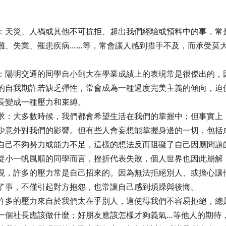
：天災、人禍或其他不可抗拒、超出我們經驗或預料中的事，常
難、失業、罹患疾病……等，常會讓人感到措手不及，而承受莫
：陽明交通的同學自小到大在學業成績上的表現常是很傑出的，
的自我期許若缺乏彈性，常會成為一種過度完美主義的傾向，迫
長變成一種壓力和束縛。
求：大多數時候，我們都會希望生活在我們的掌握中；但事實上
少意外對我們的影響。但有些人會妄想能掌握身邊的一切，包括
自己不夠努力或能力不足，這樣的想法反而阻礙了自己因應問題
從小一帆風順的同學而言，挫折代表失敗，個人世界也因此崩解
現，許多的壓力常是自己招來的。因為無法拒絕別人、或擔心讓
了事，不僅引起對方抱怨，也常讓自己感到煩躁與後悔。
許多的壓力來自於我們太在乎別人，這使得我們不容易拒絕，總
一個社長應該做什麼；好朋友應該怎樣才夠義氣…等他人的期待