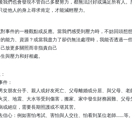
後我們也會發現不管自己多麼努力，都無法討好或滿足所有人。
只從他人的身上尋求肯定，才能減輕壓力。
。
或對事件的一種觀點或反應。當我們感受到壓力時，不妨回頭想
情的能力、資源？或當我盡力了卻仍無法處理時，我能否透過一
自己放更多關照而非指責自己
學生與壓力和好相處。
生：
事件：
男女朋友分手、親人或好友死亡、父母離婚或分居、與父母、老
火災、地震、大水等受到傷害，搬家、家中發生財務困難、父母
病或絕症，需要長期照護或不堪其苦。
去信心：例如害怕考試、害怕與人交往、怕看到某位老師……等