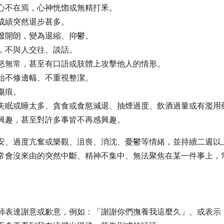
心不在焉，心神恍惚或無精打釆。
成績突然退步甚多。
潑開朗，變為退縮、抑鬱。
，不與人交往、談話。
怒無常，甚至有口語或肢體上攻擊他人的情形。
始不修邊幅、不重視整潔。
傷痕。
失眠或睡太多、貪食或食慾減退、抽煙過度、飲酒過量或有濫用
興趣，甚至對許多事皆不再感興趣。
安、過度亢奮或樂觀、沮喪、消沈、憂鬱等情緒，並持續二週以
常會沒來由的突然中斷、精神不集中、無法聚焦在某一件事上，
。
師表達謝意或歉意，例如：「謝謝你們撫養我這麼久」、或表示