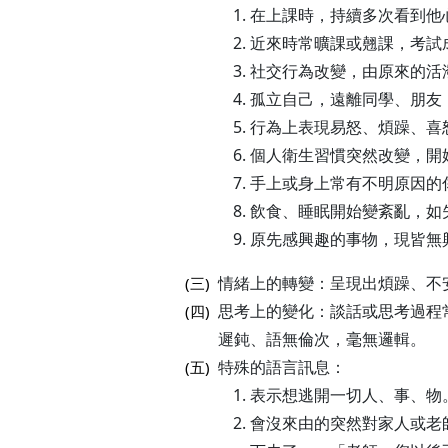
在上課時，持續多次看到他
近來時常曠課或翹課，考試
社交行為改變，由原來的活
孤立自己，遠離同學、朋友
行為上表現易怒、煩躁、喜
個人衛生習慣突然改變，開
手上或身上常有不明原因的
飲食、睡眠開始變紊亂，如
原先感興趣的事物，現皆無
情緒上的轉變：呈現出煩躁、不
(三)
思考上的變化：談話或思考過程
(四)
遲鈍、語無倫次，毫無邏輯。
特殊的語言訊息：
(五)
表示想逃開一切人、事、物
會沒來由的突然對家人或老