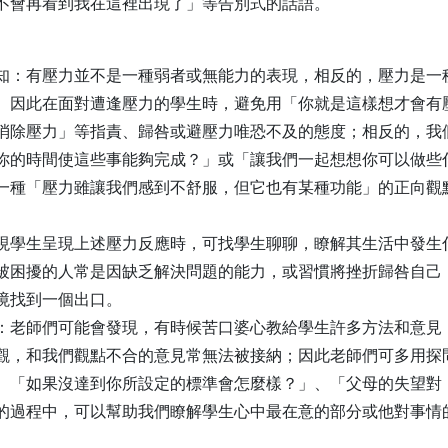
不會再看到我在這裡出現了」等告別式的話語。
知：有壓力並不是一種弱者或無能力的表現，相反的，壓力是一
。因此在面對遭逢壓力的學生時，避免用「你就是這樣想才會有
消除壓力」等指責、歸咎或避壓力唯恐不及的態度；相反的，我
你的時間使這些事能夠完成？」或「讓我們一起想想你可以做些
一種「壓力雖讓我們感到不舒服，但它也有某種功能」的正向觀
現學生呈現上述壓力反應時，可找學生聊聊，瞭解其生活中發生
被困擾的人常是因缺乏解決問題的能力，或習慣將挫折歸咎自己
境找到一個出口。
：老師們可能會發現，有時候苦口婆心教給學生許多方法和意見
觀，和我們觀點不合的意見常無法被接納；因此老師們可多用探
、「如果沒達到你所設定的標準會怎麼樣？」、「父母的失望對
的過程中，可以幫助我們瞭解學生心中最在意的部分或他對事情