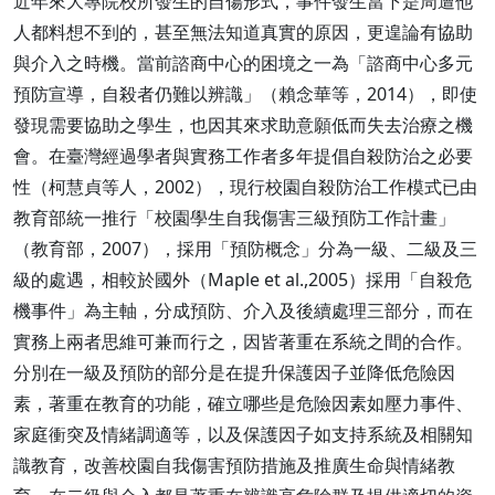
近年來大專院校所發生的自傷形式，事件發生當下是周遭他
人都料想不到的，甚至無法知道真實的原因，更遑論有協助
與介入之時機。當前諮商中心的困境之一為「諮商中心多元
預防宣導，自殺者仍難以辨識」（賴念華等，2014），即使
發現需要協助之學生，也因其來求助意願低而失去治療之機
會。在臺灣經過學者與實務工作者多年提倡自殺防治之必要
性（柯慧貞等人，2002），現行校園自殺防治工作模式已由
教育部統一推行「校園學生自我傷害三級預防工作計畫」
（教育部，2007），採用「預防概念」分為一級、二級及三
級的處遇，相較於國外（Maple et al.,2005）採用「自殺危
機事件」為主軸，分成預防、介入及後續處理三部分，而在
實務上兩者思維可兼而行之，因皆著重在系統之間的合作。
分別在一級及預防的部分是在提升保護因子並降低危險因
素，著重在教育的功能，確立哪些是危險因素如壓力事件、
家庭衝突及情緒調適等，以及保護因子如支持系統及相關知
識教育，改善校園自我傷害預防措施及推廣生命與情緒教