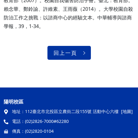
教育部（2007）。校園自我傷害防治手冊。臺北：教育部。
賴念華、鄭鈴諭、許維素、王雨薇（2014）。大學校園自殺
防治工作之挑戰：以諮商中心的經驗文本。中華輔導與諮商
學報，39，1-34。
回上一頁
陽明校區
地址：
112臺北市北投區立農街二段155號 活動中心六樓
[地圖]
電話：
(02)2826-7000#62280
傳真：
(02)2820-0104