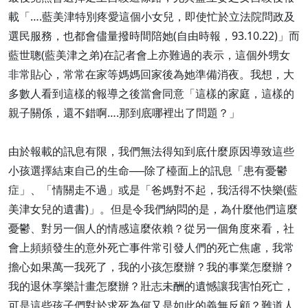
載「….藍美津特別疼愛這個小女兒，即使忙於立法院問政及
選民服務，也都會儘量撥時間陪她(自由時報，93.10.22)」而
藍世聰(藍美津之弟)在記者會上亦難過的表示，這個外甥女
非常貼心，常常在家等媽媽回家後為她準備消夜。我想，大
多數人看到這樣的報導之後當會同意「這樣的家庭，這樣的
親子關係，還不錯啊….那到底哪裡出了問題？」
由於報載的訊息有限，我們無法得知到底什麼原因導致這些
小孩選擇結束自己的生命──除了檯面上的訊息「患有憂鬱
症」、「情關走不過」或是「爸媽對不起，我活得不快樂(藍
美津女兒的遺書)」。但是令我們納悶的是，為什麼他們這麼
憂鬱、對另一個人的情感這麼依賴？從另一個角度來看，社
會上頻頻發生的意外死亡事件常引發人們的死亡焦慮，我常
擔心如果萬一我死了，我的小孩怎麼辦？我的事業怎麼辦？
我的退休享樂計畫怎麼辦？壯志未酬的遺憾讓我害怕死亡，
可是這些孩子們對於求死為何又是如此的義無反顧？難道人