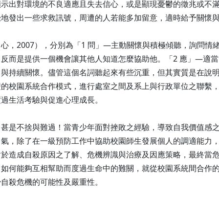
顯示出對環境的不良適應且失去信心，或是顯現憂鬱的徵兆或不
覺地發出一些求救訊號，周遭的人若能多加留意，適時給予關懷
心，2007），分別為「1 問」—主動關懷與積極傾聽，詢問
反而是提供一個機會讓其他人知道怎麼協助他。「2 應」—適當
）與持續關懷。儘管這個名詞聽起來有些沉重，但其實質是在說
礎的校園系統合作模式，進行處室之間及系上與行政單位之聯繫
度過生活考驗與促進心理成長。
，甚是不捨與難過！當青少年面對挫敗之經驗，導致自我價值感
勇氣，除了在一級預防工作中協助校園師生發展個人的調適能力
對於造成自殺原因之了解、危機辨識與治療及因應策略，最終當
，如何能夠互相幫助而度過生命中的難關，就從校園系統間合作
少自殺危機的可能性及嚴重性。