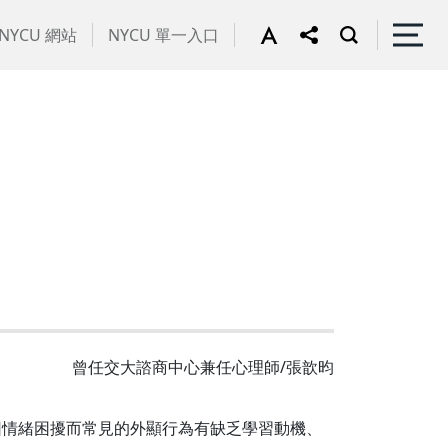
NYCU 網站
NYCU 單一入口
曾任交大諮商中心兼任心理師/張歆昀
因情緒困擾而常見的外顯行為有缺乏學習動機、