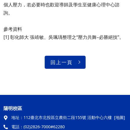
個人壓力，若必要時也歡迎導師及學生至健康心理中心諮
詢。
參考資料
[1] 彰化師大 張靖敏、吳珮瑀整理之“壓力共舞–必勝絕技”。
回上一頁
陽明校區
地址：
112臺北市北投區立農街二段155號 活動中心六樓
[地圖]
電話：
(02)2826-7000#62280