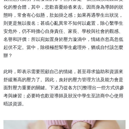
化的整合體，其中，悲歡喜憂紛沓來去。因而身為導師的狀
態時，常會有心似懸，肚如掛之感；如果再遇學生出狀況，
則更是無以復名；甚或心亂異常不知何以處置，除心繫學生
安危外，仍不時擔心自身責任、家長、學校與社會的觀感、
名譽和評價：所以宛如置身於壓力漩渦中，情緒亦忽高忽低
起伏不定。當中，除積極想幫學生處理外，猶或自忖該怎麼
辦？
此時，即表示需要照顧自己的情緒，甚至尋求協助和資源來
舒緩漸高的壓力了。因此，良好的壓力管理方法及能力會是
面對壓力重要的關鍵。下述乃從各方[1]整理出一些方式供參
考與練習；必要時也歡迎導師及狀況中學生至諮商中心使用
晤談資源。