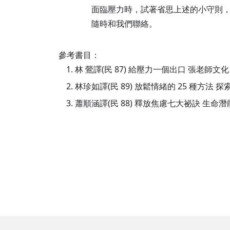
面臨壓力時，試著省思上述的小守則
隨時和我們聯絡。
參考書目：
林 鶯譯(民 87) 給壓力一個出口 張老師文化
林珍如譯(民 89) 放鬆情緒的 25 種方法 探
蕭順涵譯(民 88) 釋放焦慮七大祕訣 生命