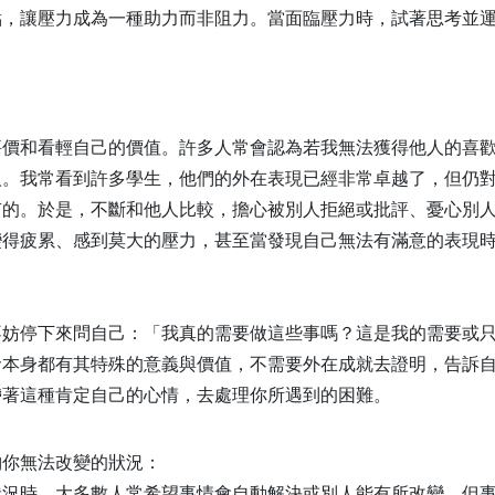
點，讓壓力成為一種助力而非阻力。當面臨壓力時，試著思考並
評價和看輕自己的價值。許多人常會認為若我無法獲得他人的喜
人。我常看到許多學生，他們的外在表現已經非常卓越了，但仍
有的。於是，不斷和他人比較，擔心被別人拒絕或批評、憂心別
變得疲累、感到莫大的壓力，甚至當發現自己無法有滿意的表現
不妨停下來問自己：「我真的需要做這些事嗎？這是我的需要或
命本身都有其特殊的意義與價值，不需要外在成就去證明，告訴
帶著這種肯定自己的心情，去處理你所遇到的困難。
納你無法改變的狀況：
狀況時，大多數人常希望事情會自動解決或別人能有所改變。但