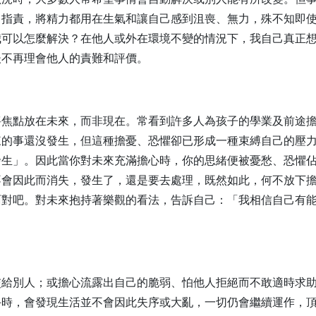
、指責，將精力都用在生氣和讓自己感到沮喪、無力，殊不知即
我可以怎麼解決？在他人或外在環境不變的情況下，我自己真正
後不再理會他人的責難和評價。
將焦點放在未來，而非現在。常看到許多人為孩子的學業及前途
的事還沒發生，但這種擔憂、恐懼卻已形成一種束縛自己的壓力
發生」。因此當你對未來充滿擔心時，你的思緒便被憂愁、恐懼
不會因此而消失，發生了，還是要去處理，既然如此，何不放下
面對吧。對未來抱持著樂觀的看法，告訴自己：「我相信自己有
交給別人；或擔心流露出自己的脆弱、怕他人拒絕而不敢適時求
手時，會發現生活並不會因此失序或大亂，一切仍會繼續運作，