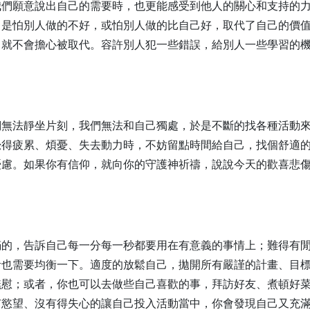
我們願意說出自己的需要時，也更能感受到他人的關心和支持的
？是怕別人做的不好，或怕別人做的比自己好，取代了自己的價
，就不會擔心被取代。容許別人犯一些錯誤，給別人一些學習的
們無法靜坐片刻，我們無法和自己獨處，於是不斷的找各種活動
覺得疲累、煩憂、失去動力時，不妨留點時間給自己，找個舒適
憂慮。如果你有信仰，就向你的守護神祈禱，說說今天的歡喜悲
滿的，告訴自己每一分每一秒都要用在有意義的事情上；難得有
活也需要均衡一下。適度的放鬆自己，拋開所有嚴謹的計畫、目
撫慰；或者，你也可以去做些自己喜歡的事，拜訪好友、煮頓好菜
有慾望、沒有得失心的讓自己投入活動當中，你會發現自己又充