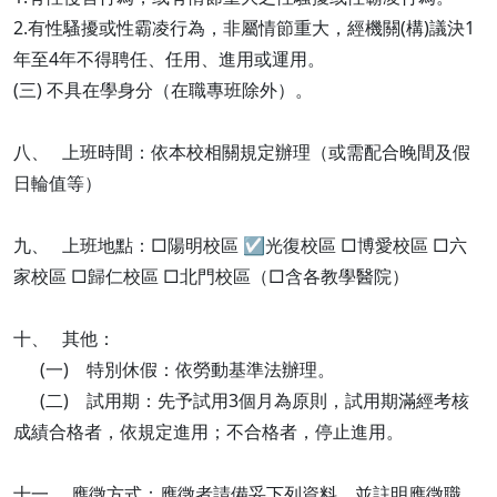
2.有性騷擾或性霸凌行為，非屬情節重大，經機關(構)議決1
年至4年不得聘任、任用、進用或運用。
(三) 不具在學身分（在職專班除外）。
八、 上班時間：依本校相關規定辦理（或需配合晚間及假
日輪值等）
九、 上班地點：□陽明校區 ☑光復校區 □博愛校區 □六
家校區 □歸仁校區 □北門校區（□含各教學醫院）
十、 其他：
(一) 特別休假：依勞動基準法辦理。
(二) 試用期：先予試用3個月為原則，試用期滿經考核
成績合格者，依規定進用；不合格者，停止進用。
十一、 應徵方式：應徵者請備妥下列資料，並註明應徵職