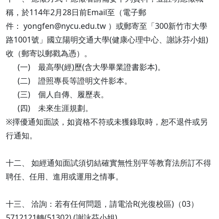
稱，於114年2月28日前Email至（電子郵
件： yongfen@nycu.edu.tw ）或郵寄至「300新竹市大學
路1001號」國立陽明交通大學(健康心理中心、謝詠芬小姐)
收（郵寄以郵戳為憑）。
(一) 最高學(經)歷(含大學畢業證書影本)。
(二) 證照專長等證明文件影本。
(三) 個人自傳、履歷表。
(四) 未來生涯規劃。
※擇優通知面談，如資格不符或未獲錄取時，恕不退件或另
行通知。
十二、 如經通知面試須切結確實無性別平等教育法所訂不得
聘任、任用、進用或運用之情事。
十三、 洽詢：若有任何問題，請電洽R(光復校區)（03）
5712121轉(51302) (謝詠芬小姐)。