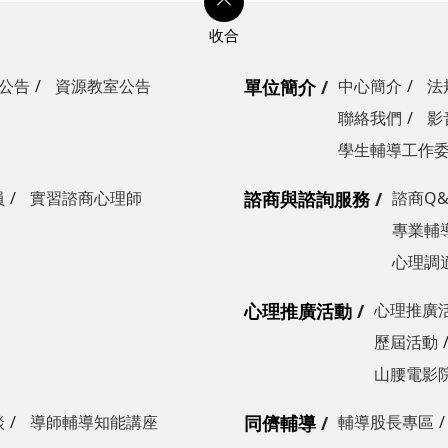
公告
資源教室公告
單位簡介
中心簡介
法
聯絡我們
影
學生輔導工作
員
實習諮商心理師
諮商與諮詢服務
諮商Q&
專業輔
心理調
心理推廣活動
心理推廣
歷屆活動
山腰電影
談
導師輔導知能講座
同儕輔導
輔導股長專區