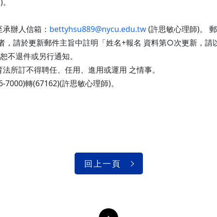
)。
 至承辦人信箱：
bettyhsu889@nycu.edu.tw
(許思敏心理師)。 
料者，請於更新郵件主旨中註明「姓名+報名 資料第○次更新，請
，恕不退件或另行通知。
育法所訂不得聘任、任用、進用或運用 之情事。
000)轉(67162)(許思敏心理師)。
回上一頁