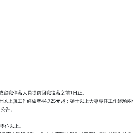
。
日止或留職停薪人員提前回職復薪之前1日止。
以上無工作經驗者44,725元起；碩士以上大專專任工作經驗兩年
募公告。
士學位以上。