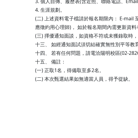
3. 個人自傳、履歷表(含近照、聯絡電話、Email
4. 生涯規劃。
(二) 上述資料電子檔請於報名期限內： E-mail
應徵約用心理師)， 如於報名期間內需更新資
(三) 擇優通知面談，如資格不符或未獲錄取時
十三、 如經通知面試須切結確實無性別平等教
十四、 若有任何問題，請電洽陽明校區(02-2826-7
十五、 備註：
(一) 正取1名，得備取至多2名。
(二) 本次甄選結果如無適當人員，得予從缺。