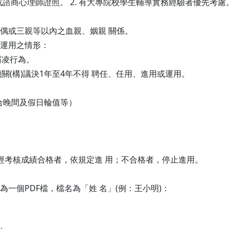
師或諮商心理師證照。 2. 有大專院校學生輔導實務經驗者優先考慮
配偶或三親等以內之血親、姻親 關係。
或運用之情形：
霸凌行為。
關(構)議決1年至4年不得 聘任、任用、進用或運用。
合晚間及假日輪值等）
滿經考核成績合格者，依規定進 用；不合格者，停止進用。
為一個PDF檔，檔名為「姓 名」(例：王小明)：