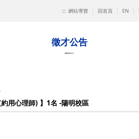
:::
網站導覽
回首頁
EN
徵才公告
心
用心理師) 】1名 -陽明校區