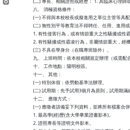
(二) 專長、相關證照或經歷： 1. 具臨床心理
八、 消極資格條件：
(一) 不得與本校校長或擬進用之單位主管等具
(二) 無性別平等教育法不得聘任、任用、進用
1. 有性侵害行為，或有情節重大之性騷擾或性
2. 有性騷擾或性霸凌行為，非屬情節重大，經機
(三) 不具在學身分（在職專班除外）。
九、 上班時間：依本校相關規定辦理（或需配
十、 工作地點：陽明校區。
十一、 其他：
(一) 特別休假：依勞動基準法辦理。
(二) 試用期：先予試用3個月為原則，試用期
十二、 應徵方式：
(一) 應徵者請備妥下列資料，並將所有檔案合併
1. 最高學(經)歷(含大學畢業證書影本)。
2. 證照專長等證明文件影本。